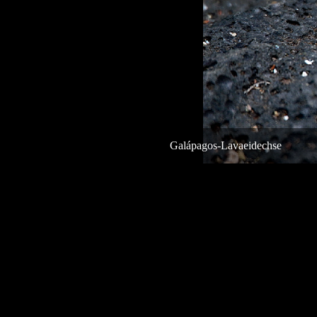
Galápagos-Lavaeidechse