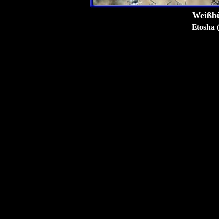
Weißbü
Etosha 