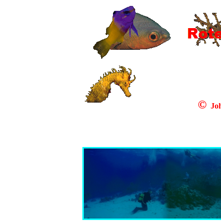
©
Joh