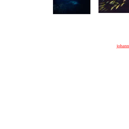
© 2014 Johann G. Schemm · U
E-Mail:
johann
Zuletzt geän