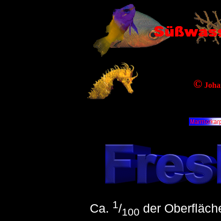
©
Joha
1
Ca.
/
der Oberfläch
100