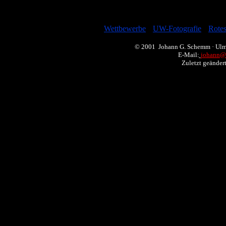
[
Wettbewerbe
] [
UW-Fotografie
] [
Rote
© 2001 Johann G. Schemm · Ulme
E-Mail:
johann@
Zuletzt geände