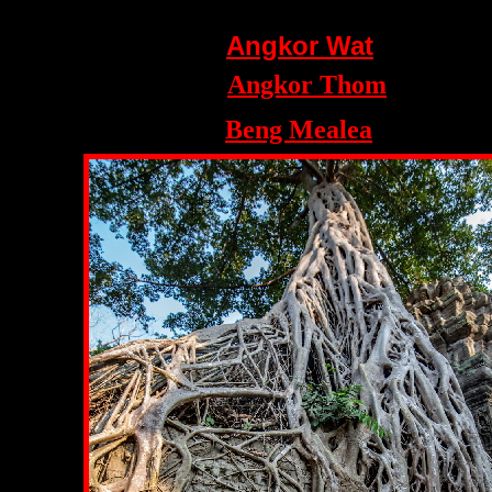
Angkor Wat
Angkor Thom
Beng Mealea